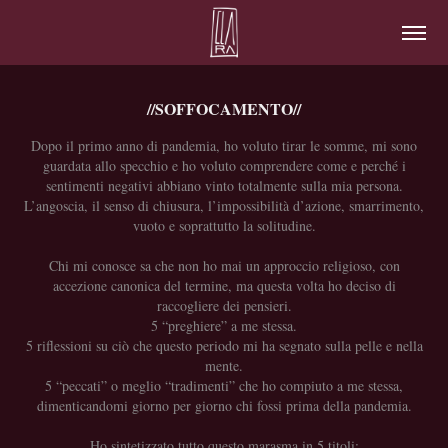
//SOFFOCAMENTO//
Dopo il primo anno di pandemia, ho voluto tirar le somme, mi sono
guardata allo specchio e ho voluto comprendere come e perché i
sentimenti negativi abbiano vinto totalmente sulla mia persona.
L’angoscia, il senso di chiusura, l’impossibilità d’azione, smarrimento,
vuoto e soprattutto la solitudine.
Chi mi conosce sa che non ho mai un approccio religioso, con
accezione canonica del termine, ma questa volta ho deciso di
raccogliere dei pensieri.
5 “preghiere” a me stessa.
5 riflessioni su ciò che questo periodo mi ha segnato sulla pelle e nella
mente.
5 “peccati” o meglio “tradimenti” che ho compiuto a me stessa,
dimenticandomi giorno per giorno chi fossi prima della pandemia.
Ho sintetizzato tutto questo marasma in 5 titoli: